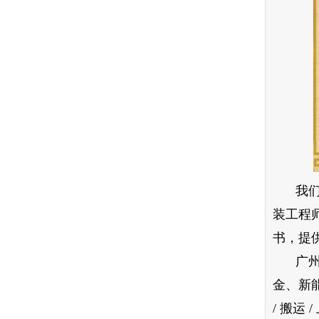
我
装工程
书，提
广
金、新
/ 搬运