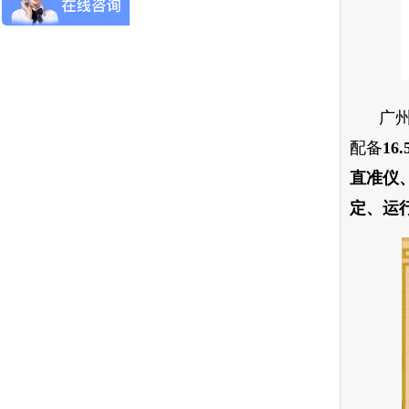
广州
配备
1
直准仪
定、运