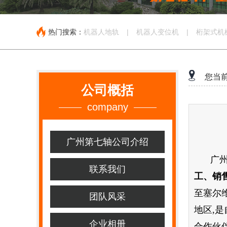
热门搜索：
机器人地轨
|
机器人变位机
|
桁架式机
您当
公司概括
company
广州第七轴公司介绍
广
联系我们
工、销
至塞尔
团队风采
地区,
是
企业相册
合作伙