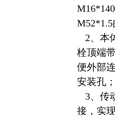
M16*1
M52*1
2、本
栓顶端带
便外部连
安装孔
3、传
接，实