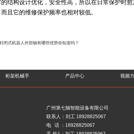
它的结构设计优化，安全性高，所以在日常保护时愈
，而且它的维修保护频率也相对较低。
封闭式机器人外部轴有哪些优势你知道吗？
桁架机械手
产品中心
视频
广州第七轴智能设备有限公司
联系人：刘工 18928825067
电 话
：18928825067
手 机1
：刘工 18928825067