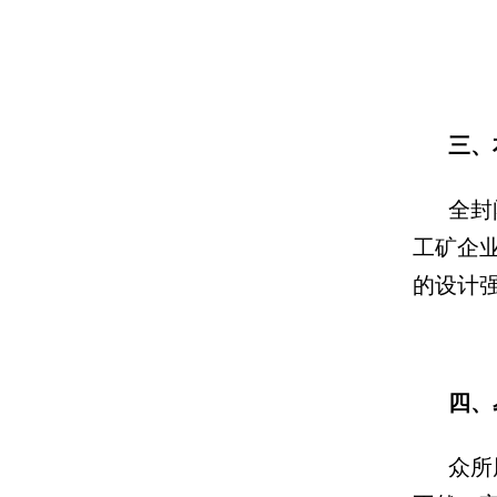
三、
全封
工矿企
的设计
四、
众所