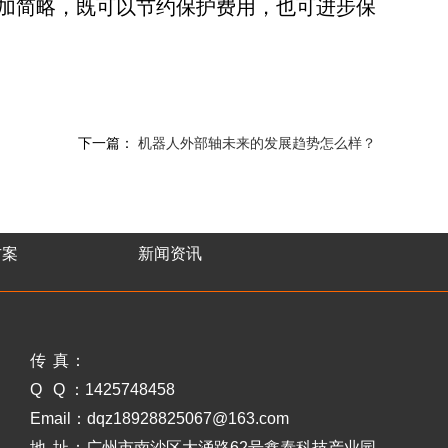
加简略，既可以节约保护费用，也可进步保
下一篇：
机器人外部轴未来的发展趋势怎么样？
方案
新闻资讯
传 真
：
Q Q
：1425748458
Email
：dqz18928825067@163.com
地 址
：广州市南沙区大涌路62号鑫泰科技产业园